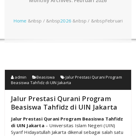
Monthly Archives: Februari 2026
Home
&nbsp / &nbsp
2026
&nbsp / &nbsp
Februari
admin
Beasiswa
Jalur Prestasi Qurani Program
Beasiswa Tahfidz di UIN Jakarta
Jalur Prestasi Qurani Program
Beasiswa Tahfidz di UIN Jakarta
Jalur Prestasi Qurani Program Beasiswa Tahfidz
di UIN Jakarta
– Universitas Islam Negeri (UIN)
Syarif Hidayatullah Jakarta dikenal sebagai salah satu