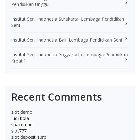
Pendidikan Unggul
Institut Seni Indonesia Surakarta: Lembaga Pendidikan
Seni
Institut Seni Indonesia Bali: Lembaga Pendidikan Seni
Institut Seni Indonesia Yogyakarta: Lembaga Pendidikan
Kreatif
Recent Comments
slot demo
judi bola
spaceman
slot777
slot deposit 10rb