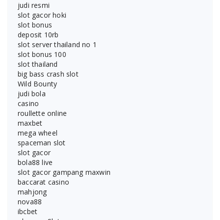
judi resmi
slot gacor hoki
slot bonus
deposit 10rb
slot server thailand no 1
slot bonus 100
slot thailand
big bass crash slot
Wild Bounty
judi bola
casino
roullette online
maxbet
mega wheel
spaceman slot
slot gacor
bola88 live
slot gacor gampang maxwin
baccarat casino
mahjong
nova88
ibcbet