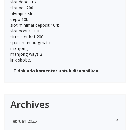
slot depo 10k
slot bet 200
olympus slot
depo 10k
slot minimal deposit 10rb
slot bonus 100
situs slot bet 200
spaceman pragmatic
mahjong
mahjong ways 2
link sbobet
Tidak ada komentar untuk ditampilkan.
Archives
Februari 2026