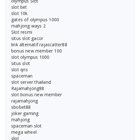
olympus Slot
slot bet
slot 10k
gates of olympus 1000
mahjong ways 2
Slot resmi
situs slot gacor
link alternatif rajascatter88
bonus new member 100
slot olympus 1000
situs slot
slot qris
spaceman
slot server thailand
Rajamahjong88
slot bonus new member
rajamahjong
sbobet88
joker gaming
mahjong
spaceman slot
mega wheel
slot