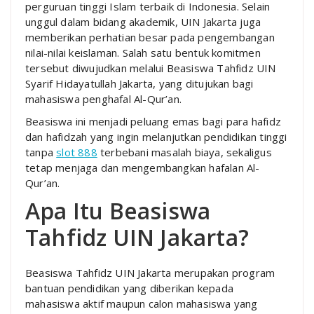
perguruan tinggi Islam terbaik di Indonesia. Selain
unggul dalam bidang akademik, UIN Jakarta juga
memberikan perhatian besar pada pengembangan
nilai-nilai keislaman. Salah satu bentuk komitmen
tersebut diwujudkan melalui Beasiswa Tahfidz UIN
Syarif Hidayatullah Jakarta, yang ditujukan bagi
mahasiswa penghafal Al-Qur’an.
Beasiswa ini menjadi peluang emas bagi para hafidz
dan hafidzah yang ingin melanjutkan pendidikan tinggi
tanpa
slot 888
terbebani masalah biaya, sekaligus
tetap menjaga dan mengembangkan hafalan Al-
Qur’an.
Apa Itu Beasiswa
Tahfidz UIN Jakarta?
Beasiswa Tahfidz UIN Jakarta merupakan program
bantuan pendidikan yang diberikan kepada
mahasiswa aktif maupun calon mahasiswa yang