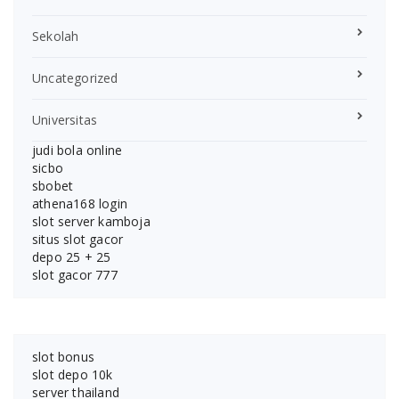
Sekolah
Uncategorized
Universitas
judi bola online
sicbo
sbobet
athena168 login
slot server kamboja
situs slot gacor
depo 25 + 25
slot gacor 777
slot bonus
slot depo 10k
server thailand