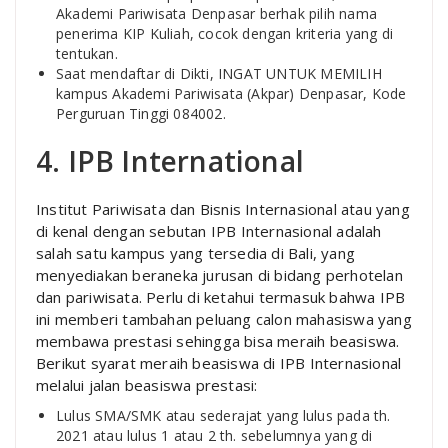
Akademi Pariwisata Denpasar berhak pilih nama
penerima KIP Kuliah, cocok dengan kriteria yang di
tentukan.
Saat mendaftar di Dikti, INGAT UNTUK MEMILIH
kampus Akademi Pariwisata (Akpar) Denpasar, Kode
Perguruan Tinggi 084002.
4. IPB International
Institut Pariwisata dan Bisnis Internasional atau yang
di kenal dengan sebutan IPB Internasional adalah
salah satu kampus yang tersedia di Bali, yang
menyediakan beraneka jurusan di bidang perhotelan
dan pariwisata. Perlu di ketahui termasuk bahwa IPB
ini memberi tambahan peluang calon mahasiswa yang
membawa prestasi sehingga bisa meraih beasiswa.
Berikut syarat meraih beasiswa di IPB Internasional
melalui jalan beasiswa prestasi:
Lulus SMA/SMK atau sederajat yang lulus pada th.
2021 atau lulus 1 atau 2 th. sebelumnya yang di