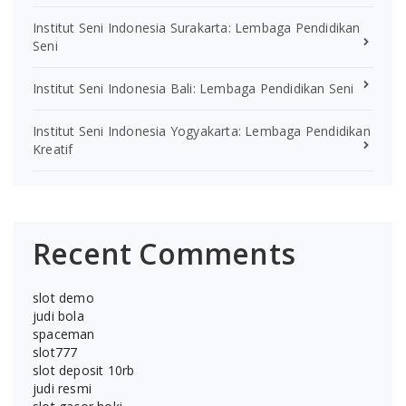
Institut Seni Indonesia Surakarta: Lembaga Pendidikan
Seni
Institut Seni Indonesia Bali: Lembaga Pendidikan Seni
Institut Seni Indonesia Yogyakarta: Lembaga Pendidikan
Kreatif
Recent Comments
slot demo
judi bola
spaceman
slot777
slot deposit 10rb
judi resmi