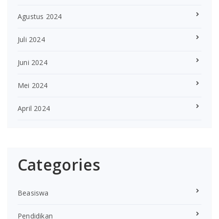
Agustus 2024
Juli 2024
Juni 2024
Mei 2024
April 2024
Categories
Beasiswa
Pendidikan