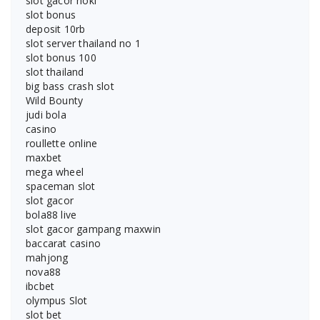
slot gacor hoki
slot bonus
deposit 10rb
slot server thailand no 1
slot bonus 100
slot thailand
big bass crash slot
Wild Bounty
judi bola
casino
roullette online
maxbet
mega wheel
spaceman slot
slot gacor
bola88 live
slot gacor gampang maxwin
baccarat casino
mahjong
nova88
ibcbet
olympus Slot
slot bet