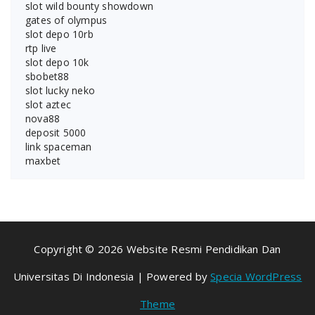
slot wild bounty showdown
gates of olympus
slot depo 10rb
rtp live
slot depo 10k
sbobet88
slot lucky neko
slot aztec
nova88
deposit 5000
link spaceman
maxbet
Copyright © 2026 Website Resmi Pendidikan Dan
Universitas Di Indonesia | Powered by
Specia WordPress
Theme