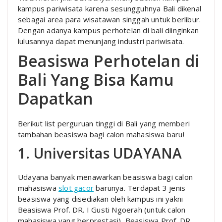
kampus pariwisata karena sesungguhnya Bali dikenal
sebagai area para wisatawan singgah untuk berlibur.
Dengan adanya kampus perhotelan di bali diinginkan
lulusannya dapat menunjang industri pariwisata.
Beasiswa Perhotelan di
Bali Yang Bisa Kamu
Dapatkan
Berikut list perguruan tinggi di Bali yang memberi
tambahan beasiswa bagi calon mahasiswa baru!
1. Universitas UDAYANA
Udayana banyak menawarkan beasiswa bagi calon
mahasiswa
slot gacor
barunya. Terdapat 3 jenis
beasiswa yang disediakan oleh kampus ini yakni
Beasiswa Prof. DR. I Gusti Ngoerah (untuk calon
mahasiswa yang berprestasi), Beasiswa Prof. DR.