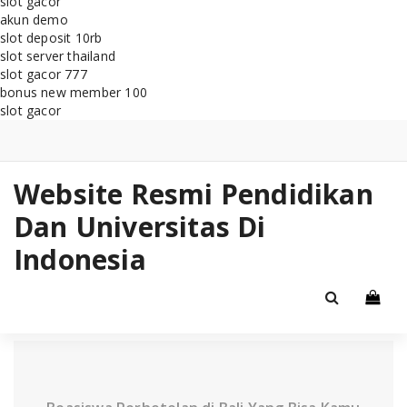
slot gacor
akun demo
slot deposit 10rb
slot server thailand
slot gacor 777
bonus new member 100
slot gacor
Skip
to
content
Website Resmi Pendidikan
Dan Universitas Di
Indonesia