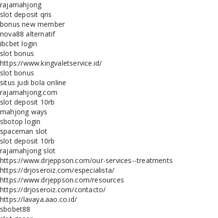
rajamahjong
slot deposit qris
bonus new member
nova88 alternatif
ibcbet login
slot bonus
https://www.kingvaletservice.id/
slot bonus
situs judi bola online
rajamahjong.com
slot deposit 10rb
mahjong ways
sbotop login
spaceman slot
slot deposit 10rb
rajamahjong slot
https://www.drjeppson.com/our-services--treatments
https://drjoseroiz.com/especialista/
https://www.drjeppson.com/resources
https://drjoseroiz.com/contacto/
https://lavaya.aao.co.id/
sbobet88