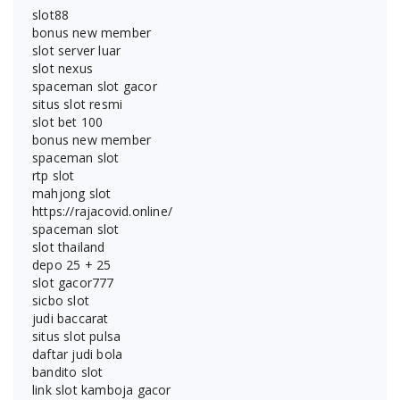
slot88
bonus new member
slot server luar
slot nexus
spaceman slot gacor
situs slot resmi
slot bet 100
bonus new member
spaceman slot
rtp slot
mahjong slot
https://rajacovid.online/
spaceman slot
slot thailand
depo 25 + 25
slot gacor777
sicbo slot
judi baccarat
situs slot pulsa
daftar judi bola
bandito slot
link slot kamboja gacor