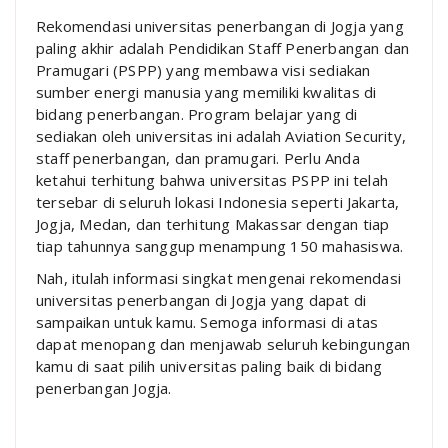
Rekomendasi universitas penerbangan di Jogja yang
paling akhir adalah Pendidikan Staff Penerbangan dan
Pramugari (PSPP) yang membawa visi sediakan
sumber energi manusia yang memiliki kwalitas di
bidang penerbangan. Program belajar yang di
sediakan oleh universitas ini adalah Aviation Security,
staff penerbangan, dan pramugari. Perlu Anda
ketahui terhitung bahwa universitas PSPP ini telah
tersebar di seluruh lokasi Indonesia seperti Jakarta,
Jogja, Medan, dan terhitung Makassar dengan tiap
tiap tahunnya sanggup menampung 150 mahasiswa.
Nah, itulah informasi singkat mengenai rekomendasi
universitas penerbangan di Jogja yang dapat di
sampaikan untuk kamu. Semoga informasi di atas
dapat menopang dan menjawab seluruh kebingungan
kamu di saat pilih universitas paling baik di bidang
penerbangan Jogja.