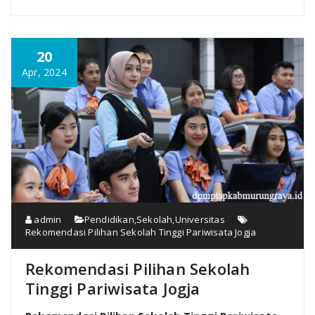
20
Apr, 2024
admin
Pendidikan
,
Sekolah
,
Universitas
Rekomendasi Pilihan Sekolah Tinggi Pariwisata Jogja
Rekomendasi Pilihan Sekolah
Tinggi Pariwisata Jogja