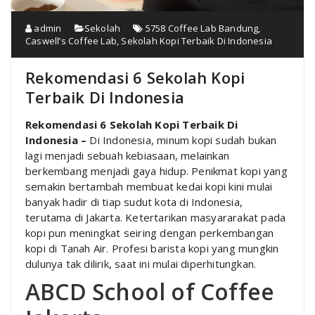
admin
Sekolah
5758 Coffee Lab Bandung
,
Caswell’s Coffee Lab
,
Sekolah Kopi Terbaik Di Indonesia
Rekomendasi 6 Sekolah Kopi
Terbaik Di Indonesia
Rekomendasi 6 Sekolah Kopi Terbaik Di
Indonesia –
Di Indonesia, minum kopi sudah bukan
lagi menjadi sebuah kebiasaan, melainkan
berkembang menjadi gaya hidup. Penikmat kopi yang
semakin bertambah membuat kedai kopi kini mulai
banyak hadir di tiap sudut kota di Indonesia,
terutama di Jakarta. Ketertarikan masyararakat pada
kopi pun meningkat seiring dengan perkembangan
kopi di Tanah Air. Profesi barista kopi yang mungkin
dulunya tak dilirik, saat ini mulai diperhitungkan.
ABCD School of Coffee