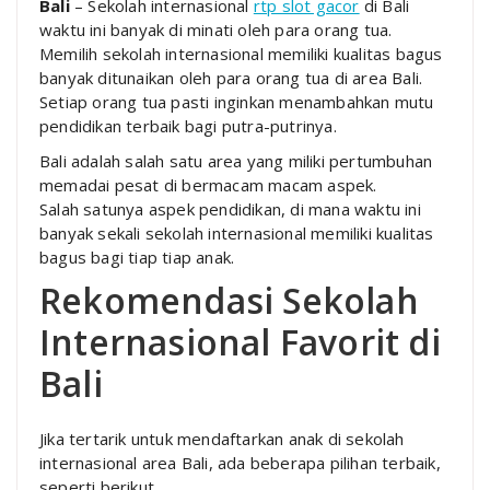
Bali
– Sekolah internasional
rtp slot gacor
di Bali
waktu ini banyak di minati oleh para orang tua.
Memilih sekolah internasional memiliki kualitas bagus
banyak ditunaikan oleh para orang tua di area Bali.
Setiap orang tua pasti inginkan menambahkan mutu
pendidikan terbaik bagi putra-putrinya.
Bali adalah salah satu area yang miliki pertumbuhan
memadai pesat di bermacam macam aspek.
Salah satunya aspek pendidikan, di mana waktu ini
banyak sekali sekolah internasional memiliki kualitas
bagus bagi tiap tiap anak.
Rekomendasi Sekolah
Internasional Favorit di
Bali
Jika tertarik untuk mendaftarkan anak di sekolah
internasional area Bali, ada beberapa pilihan terbaik,
seperti berikut.