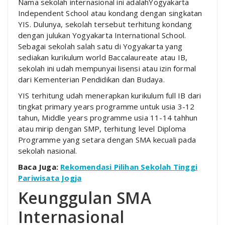
Nama sekolah internasional ini adalahYogyakarta
Independent School atau kondang dengan singkatan
YIS. Dulunya, sekolah tersebut terhitung kondang
dengan julukan Yogyakarta International School.
Sebagai sekolah salah satu di Yogyakarta yang
sediakan kurikulum world Baccalaureate atau IB,
sekolah ini udah mempunyai lisensi atau izin formal
dari Kementerian Pendidikan dan Budaya.
YIS terhitung udah menerapkan kurikulum full IB dari
tingkat primary years programme untuk usia 3-12
tahun, Middle years programme usia 11-14 tahhun
atau mirip dengan SMP, terhitung level Diploma
Programme yang setara dengan SMA kecuali pada
sekolah nasional.
Baca Juga:
Rekomendasi Pilihan Sekolah Tinggi
Pariwisata Jogja
Keunggulan SMA
Internasional