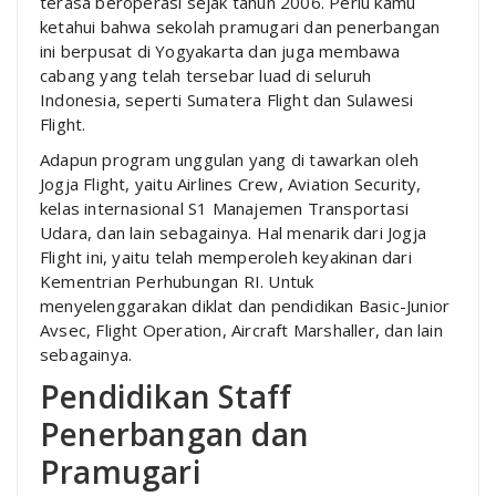
terasa beroperasi sejak tahun 2006. Perlu kamu
ketahui bahwa sekolah pramugari dan penerbangan
ini berpusat di Yogyakarta dan juga membawa
cabang yang telah tersebar luad di seluruh
Indonesia, seperti Sumatera Flight dan Sulawesi
Flight.
Adapun program unggulan yang di tawarkan oleh
Jogja Flight, yaitu Airlines Crew, Aviation Security,
kelas internasional S1 Manajemen Transportasi
Udara, dan lain sebagainya. Hal menarik dari Jogja
Flight ini, yaitu telah memperoleh keyakinan dari
Kementrian Perhubungan RI. Untuk
menyelenggarakan diklat dan pendidikan Basic-Junior
Avsec, Flight Operation, Aircraft Marshaller, dan lain
sebagainya.
Pendidikan Staff
Penerbangan dan
Pramugari