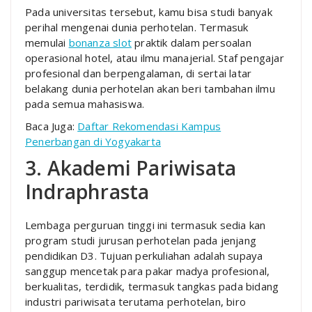
Pada universitas tersebut, kamu bisa studi banyak
perihal mengenai dunia perhotelan. Termasuk
memulai
bonanza slot
praktik dalam persoalan
operasional hotel, atau ilmu manajerial. Staf pengajar
profesional dan berpengalaman, di sertai latar
belakang dunia perhotelan akan beri tambahan ilmu
pada semua mahasiswa.
Baca Juga:
Daftar Rekomendasi Kampus
Penerbangan di Yogyakarta
3. Akademi Pariwisata
Indraphrasta
Lembaga perguruan tinggi ini termasuk sedia kan
program studi jurusan perhotelan pada jenjang
pendidikan D3. Tujuan perkuliahan adalah supaya
sanggup mencetak para pakar madya profesional,
berkualitas, terdidik, termasuk tangkas pada bidang
industri pariwisata terutama perhotelan, biro