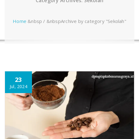
Category Archives: Sekolah
Home
&nbsp / &nbsp
Archive by category "Sekolah"
23
Jul, 2024