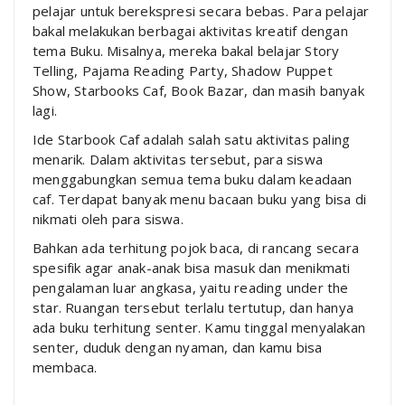
pelajar untuk berekspresi secara bebas. Para pelajar
bakal melakukan berbagai aktivitas kreatif dengan
tema Buku. Misalnya, mereka bakal belajar Story
Telling, Pajama Reading Party, Shadow Puppet
Show, Starbooks Caf, Book Bazar, dan masih banyak
lagi.
Ide Starbook Caf adalah salah satu aktivitas paling
menarik. Dalam aktivitas tersebut, para siswa
menggabungkan semua tema buku dalam keadaan
caf. Terdapat banyak menu bacaan buku yang bisa di
nikmati oleh para siswa.
Bahkan ada terhitung pojok baca, di rancang secara
spesifik agar anak-anak bisa masuk dan menikmati
pengalaman luar angkasa, yaitu reading under the
star. Ruangan tersebut terlalu tertutup, dan hanya
ada buku terhitung senter. Kamu tinggal menyalakan
senter, duduk dengan nyaman, dan kamu bisa
membaca.