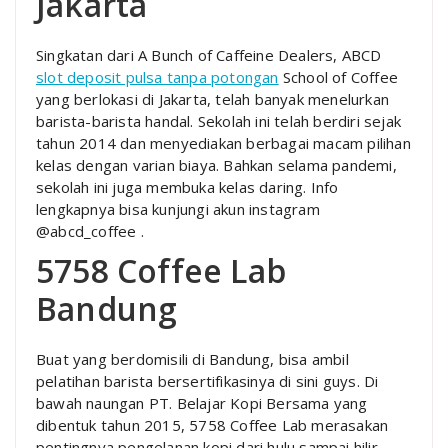
Jakarta
Singkatan dari A Bunch of Caffeine Dealers, ABCD
slot deposit pulsa tanpa potongan
School of Coffee
yang berlokasi di Jakarta, telah banyak menelurkan
barista-barista handal. Sekolah ini telah berdiri sejak
tahun 2014 dan menyediakan berbagai macam pilihan
kelas dengan varian biaya. Bahkan selama pandemi,
sekolah ini juga membuka kelas daring. Info
lengkapnya bisa kunjungi akun instagram
@abcd_coffee .
5758 Coffee Lab
Bandung
Buat yang berdomisili di Bandung, bisa ambil
pelatihan barista bersertifikasinya di sini guys. Di
bawah naungan PT. Belajar Kopi Bersama yang
dibentuk tahun 2015, 5758 Coffee Lab merasakan
pentingnya pengelanan kopi dari hulu sampai hilir.