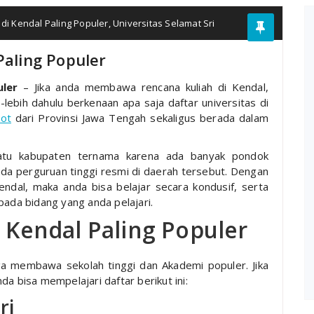
 di Kendal Paling Populer
,
Universitas Selamat Sri
Paling Populer
uler
– Jika anda membawa rencana kuliah di Kendal,
h-lebih dahulu berkenaan apa saja daftar universitas di
lot
dari Provinsi Jawa Tengah sekaligus berada dalam
 satu kabupaten ternama karena ada banyak pondok
ada perguruan tinggi resmi di daerah tersebut. Dengan
endal, maka anda bisa belajar secara kondusif, serta
pada bidang yang anda pelajari.
i Kendal Paling Populer
ga membawa sekolah tinggi dan Akademi populer. Jika
a bisa mempelajari daftar berikut ini:
ri