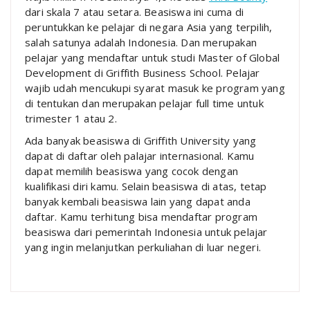
dari skala 7 atau setara. Beasiswa ini cuma di
peruntukkan ke pelajar di negara Asia yang terpilih,
salah satunya adalah Indonesia. Dan merupakan
pelajar yang mendaftar untuk studi Master of Global
Development di Griffith Business School. Pelajar
wajib udah mencukupi syarat masuk ke program yang
di tentukan dan merupakan pelajar full time untuk
trimester 1 atau 2.
Ada banyak beasiswa di Griffith University yang
dapat di daftar oleh palajar internasional. Kamu
dapat memilih beasiswa yang cocok dengan
kualifikasi diri kamu. Selain beasiswa di atas, tetap
banyak kembali beasiswa lain yang dapat anda
daftar. Kamu terhitung bisa mendaftar program
beasiswa dari pemerintah Indonesia untuk pelajar
yang ingin melanjutkan perkuliahan di luar negeri.