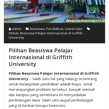
admin
Beasiswa
,
Pendidikan
,
Universitas
Pilihan Beasiswa Pelajar Internasional di Griffith
University
Pilihan Beasiswa Pelajar
Internasional di Griffith
University
Pilihan Beasiswa Pelajar Internasional di Griffith
University
– Salah satu hal yang halangi seseorang
untuk melanjutkan pendidikan adalah biaya. Untuk
merampungkan problem tersebut, banyak sekolah
dan kampus yang sementara ini menyediakan
perlindungan dana. Salah satu wujud perlindungan
yang di berikan berupa beasiswa.