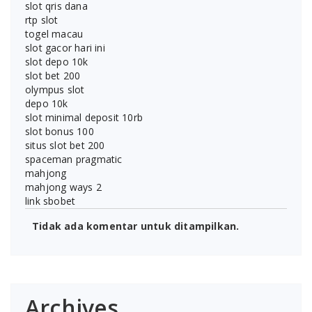
slot qris dana
rtp slot
togel macau
slot gacor hari ini
slot depo 10k
slot bet 200
olympus slot
depo 10k
slot minimal deposit 10rb
slot bonus 100
situs slot bet 200
spaceman pragmatic
mahjong
mahjong ways 2
link sbobet
Tidak ada komentar untuk ditampilkan.
Archives