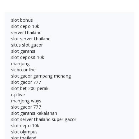
slot bonus
slot depo 10k
server thailand
slot server thailand
situs slot gacor
slot garansi
slot deposit 10k
mahjong
sicbo online
slot gacor gampang menang
slot gacor 777
slot bet 200 perak
rtp live
mahjong ways
slot gacor 777
slot garansi kekalahan
slot server thailand super gacor
slot depo 10k
slot olympus
slot thailand