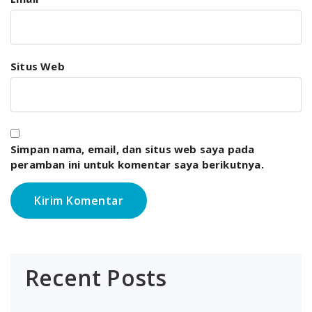
Situs Web
Simpan nama, email, dan situs web saya pada
peramban ini untuk komentar saya berikutnya.
Recent Posts