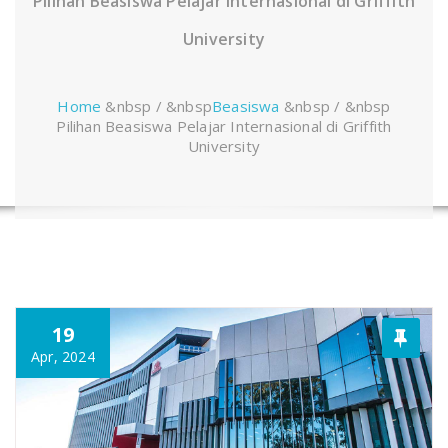
Pilihan Beasiswa Pelajar Internasional di Griffith
University
Home
&nbsp / &nbsp
Beasiswa
&nbsp / &nbsp
Pilihan Beasiswa Pelajar Internasional di Griffith
University
19
Apr, 2024