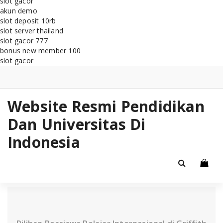
slot gacor
akun demo
slot deposit 10rb
slot server thailand
slot gacor 777
bonus new member 100
slot gacor
Skip
to
content
Website Resmi Pendidikan
Dan Universitas Di
Indonesia