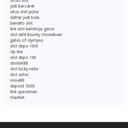
sicbo slot
judi baccarat
situs slot pulsa
daftar judi bola
bandito slot
link slot kamboja gacor
slot wild bounty showdown
gates of olympus
slot depo 10rb
rtp live
slot depo 10k
sbobet88
slot lucky neko
slot aztec
nova88
deposit 5000
link spaceman
maxbet