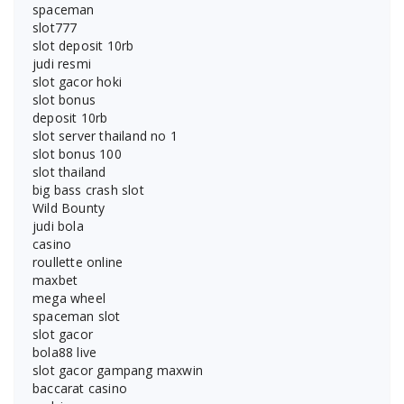
spaceman
slot777
slot deposit 10rb
judi resmi
slot gacor hoki
slot bonus
deposit 10rb
slot server thailand no 1
slot bonus 100
slot thailand
big bass crash slot
Wild Bounty
judi bola
casino
roullette online
maxbet
mega wheel
spaceman slot
slot gacor
bola88 live
slot gacor gampang maxwin
baccarat casino