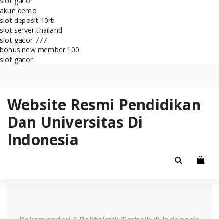
slot gacor
akun demo
slot deposit 10rb
slot server thailand
slot gacor 777
bonus new member 100
slot gacor
Skip
to
content
Website Resmi Pendidikan
Dan Universitas Di
Indonesia