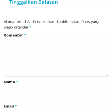
Tinggalkan Balasan
Alamat email Anda tidak akan dipublikasikan.
Ruas yang
wajib ditandai
*
Komentar
*
Nama
*
Email
*