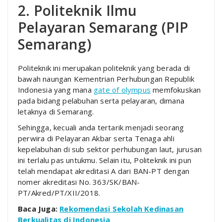
2. Politeknik Ilmu
Pelayaran Semarang (PIP
Semarang)
Politeknik ini merupakan politeknik yang berada di
bawah naungan Kementrian Perhubungan Republik
Indonesia yang mana
gate of olympus
memfokuskan
pada bidang pelabuhan serta pelayaran, dimana
letaknya di Semarang.
Sehingga, kecuali anda tertarik menjadi seorang
perwira di Pelayaran Akbar serta Tenaga ahli
kepelabuhan di sub sektor perhubungan laut, jurusan
ini terlalu pas untukmu. Selain itu, Politeknik ini pun
telah mendapat akreditasi A dari BAN-PT dengan
nomer akreditasi No. 363/SK/BAN-
PT/Akred/PT/XII/2018.
Baca Juga:
Rekomendasi Sekolah Kedinasan
Berkualitas di Indonesia