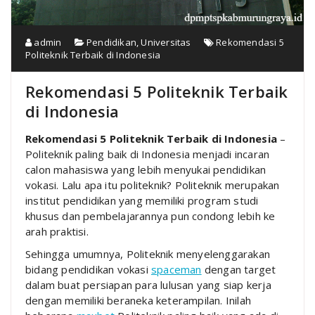
admin
Pendidikan
,
Universitas
Rekomendasi 5
Politeknik Terbaik di Indonesia
Rekomendasi 5 Politeknik Terbaik
di Indonesia
Rekomendasi 5 Politeknik Terbaik di Indonesia
–
Politeknik paling baik di Indonesia menjadi incaran
calon mahasiswa yang lebih menyukai pendidikan
vokasi. Lalu apa itu politeknik? Politeknik merupakan
institut pendidikan yang memiliki program studi
khusus dan pembelajarannya pun condong lebih ke
arah praktisi.
Sehingga umumnya, Politeknik menyelenggarakan
bidang pendidikan vokasi
spaceman
dengan target
dalam buat persiapan para lulusan yang siap kerja
dengan memiliki beraneka keterampilan. Inilah