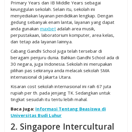
Primary Years dan IB Middle Years sebagai
keunggulan sekolah. Selain itu, sekolah ini
menyediakan layanan pendidikan lengkap. Dengan
gedung sebanyak enam lantai, layanan yang dapat
anda gunakan
maxbet
adalah area musik,
perpustakaan, laboratorium komputer, area kelas,
dan tetap ada layanan lainnya.
Cabang Gandhi School juga telah tersebar di
beragam penjuru dunia. Bahkan Gandhi School ada di
30 negara, juga Indonesia. Sekolah ini merupakan
pilihan pas sekiranya anda melacak sekolah SMA
internasional di Jakarta Utara.
Kisaran cost sekolah internasional ini raih 67 juta
rupiah per th. pada jenjang TK. Sedangkan untuk
tingkat sesudah itu tentu lebih mahal.
Baca Juga:
Informasi Tentang Beasiswa di
Universitas Budi Luhur
2. Singapore Intercultural