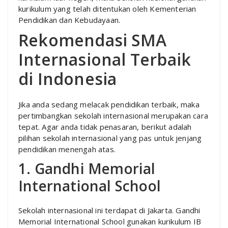
kurikulum yang telah ditentukan oleh Kementerian
Pendidikan dan Kebudayaan.
Rekomendasi SMA
Internasional Terbaik
di Indonesia
Jika anda sedang melacak pendidikan terbaik, maka
pertimbangkan sekolah internasional merupakan cara
tepat. Agar anda tidak penasaran, berikut adalah
pilihan sekolah internasional yang pas untuk jenjang
pendidikan menengah atas.
1. Gandhi Memorial
International School
Sekolah internasional ini terdapat di Jakarta. Gandhi
Memorial International School gunakan kurikulum IB