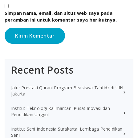
Simpan nama, email, dan situs web saya pada
peramban ini untuk komentar saya berikutnya.
Recent Posts
Jalur Prestasi Qurani Program Beasiswa Tahfidz di UIN
Jakarta
Institut Teknologi Kalimantan: Pusat Inovasi dan
Pendidikan Unggul
Institut Seni Indonesia Surakarta: Lembaga Pendidikan
Seni