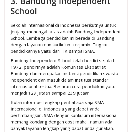
3. Bandung Independent
School
Sekolah internasional di Indonesia berikutnya untuk
jenjang menengah atas adalah Bandung Independent
School. Lembaga pendidikan ini berada di Bandung
dengan layanan dan kurikulum terjamin. Tingkat
pendidikannya yaitu dari TK sampai SMA.
Bandung Independent School telah berdiri sejak th.
1972, pendirinya adalah Komunitas Ekspatriat
Bandung dan merupakan instansi pendidikan swasta
independent dan masuk dalam institusi standar
internasional tertua. Besaran cost pendidikan yaitu
menjadi 129 jutaan sampai 239 jutaan.
Itulah informasi lengkap perihal apa saja SMA
Internasional di Indonesia yang dapat anda
pertimbangkan. SMA dengan kurikulum internasional
memang kondang dengan cost mahal, namun ada
banyak layanan lengkap yang dapat anda gunakan.