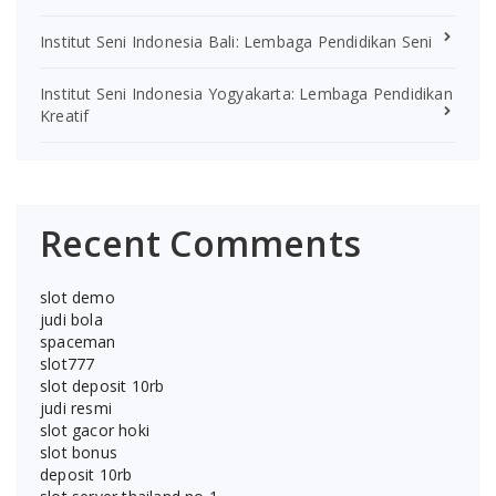
Institut Seni Indonesia Bali: Lembaga Pendidikan Seni
Institut Seni Indonesia Yogyakarta: Lembaga Pendidikan
Kreatif
Recent Comments
slot demo
judi bola
spaceman
slot777
slot deposit 10rb
judi resmi
slot gacor hoki
slot bonus
deposit 10rb