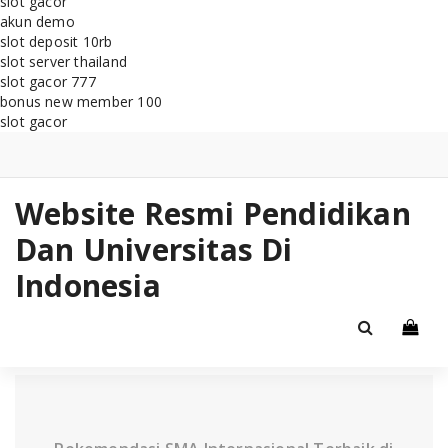
slot gacor
akun demo
slot deposit 10rb
slot server thailand
slot gacor 777
bonus new member 100
slot gacor
Skip
to
content
Website Resmi Pendidikan
Dan Universitas Di
Indonesia