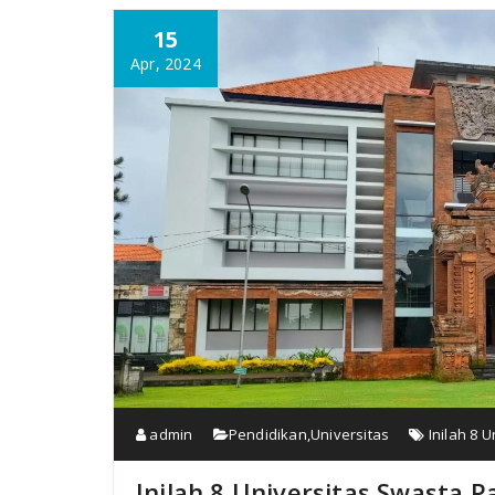
15
Apr, 2024
admin
Pendidikan
,
Universitas
Inilah 8 
Inilah 8 Universitas Swasta Pa