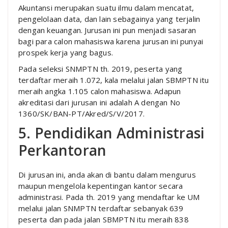
Akuntansi merupakan suatu ilmu dalam mencatat,
pengelolaan data, dan lain sebagainya yang terjalin
dengan keuangan. Jurusan ini pun menjadi sasaran
bagi para calon mahasiswa karena jurusan ini punyai
prospek kerja yang bagus.
Pada seleksi SNMPTN th. 2019, peserta yang
terdaftar meraih 1.072, kala melalui jalan SBMPTN itu
meraih angka 1.105 calon mahasiswa. Adapun
akreditasi dari jurusan ini adalah A dengan No
1360/SK/BAN-PT/Akred/S/V/2017.
5. Pendidikan Administrasi
Perkantoran
Di jurusan ini, anda akan di bantu dalam mengurus
maupun mengelola kepentingan kantor secara
administrasi. Pada th. 2019 yang mendaftar ke UM
melalui jalan SNMPTN terdaftar sebanyak 639
peserta dan pada jalan SBMPTN itu meraih 838