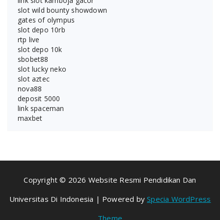
link slot kamboja gacor
slot wild bounty showdown
gates of olympus
slot depo 10rb
rtp live
slot depo 10k
sbobet88
slot lucky neko
slot aztec
nova88
deposit 5000
link spaceman
maxbet
Copyright © 2026 Website Resmi Pendidikan Dan
Universitas Di Indonesia | Powered by
Specia WordPress
Theme