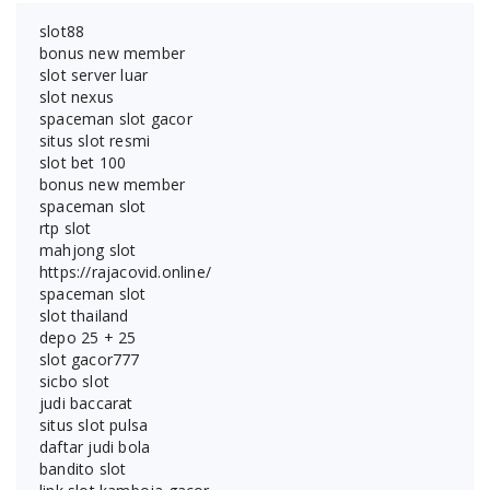
slot88
bonus new member
slot server luar
slot nexus
spaceman slot gacor
situs slot resmi
slot bet 100
bonus new member
spaceman slot
rtp slot
mahjong slot
https://rajacovid.online/
spaceman slot
slot thailand
depo 25 + 25
slot gacor777
sicbo slot
judi baccarat
situs slot pulsa
daftar judi bola
bandito slot