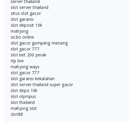
server thailand
slot server thailand
situs slot gacor
slot garansi
slot deposit 10k
mahjong
sicbo online
slot gacor gampang menang
slot gacor 777
slot bet 200 perak
rtp live
mahjong ways
slot gacor 777
slot garansi kekalahan
slot server thailand super gacor
slot depo 10k
slot olympus
slot thailand
mahjong slot
slot88