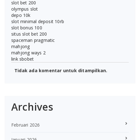
slot bet 200
olympus slot
depo 10k
slot minimal deposit 10rb
slot bonus 100
situs slot bet 200
spaceman pragmatic
mahjong
mahjong ways 2
link sbobet
Tidak ada komentar untuk ditampilkan.
Archives
Februari 2026
Januari 2026