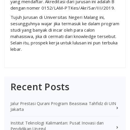
yang mendaftar. Akreditasi dari jurusan ini adalah B
dengan nomer 0152/LAM-PTKes/Akr/Sar/III/2019.
Tujuh Jurusan di Universitas Negeri Malang ini,
sesungguhnya wajar jika termasuk ke dalam program
studi yang banyak di incar oleh para calon
mahasiswa, jika di cermati dari knowledge tersebut.
Selain itu, prospek kerja untuk lulusan ini pun terbuka
lebar.
Recent Posts
Jalur Prestasi Qurani Program Beasiswa Tahfidz di UIN
Jakarta
Institut Teknologi Kalimantan: Pusat Inovasi dan
Pendidikan Unggul