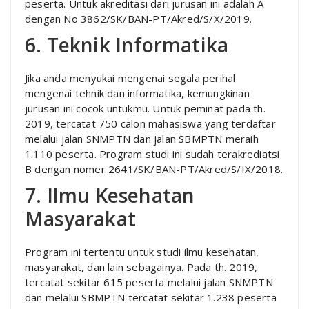
peserta. Untuk akreditasi dari jurusan ini adalah A
dengan No 3862/SK/BAN-PT/Akred/S/X/2019.
6. Teknik Informatika
Jika anda menyukai mengenai segala perihal
mengenai tehnik dan informatika, kemungkinan
jurusan ini cocok untukmu. Untuk peminat pada th.
2019, tercatat 750 calon mahasiswa yang terdaftar
melalui jalan SNMPTN dan jalan SBMPTN meraih
1.110 peserta. Program studi ini sudah terakrediatsi
B dengan nomer 2641/SK/BAN-PT/Akred/S/IX/2018.
7. Ilmu Kesehatan
Masyarakat
Program ini tertentu untuk studi ilmu kesehatan,
masyarakat, dan lain sebagainya. Pada th. 2019,
tercatat sekitar 615 peserta melalui jalan SNMPTN
dan melalui SBMPTN tercatat sekitar 1.238 peserta