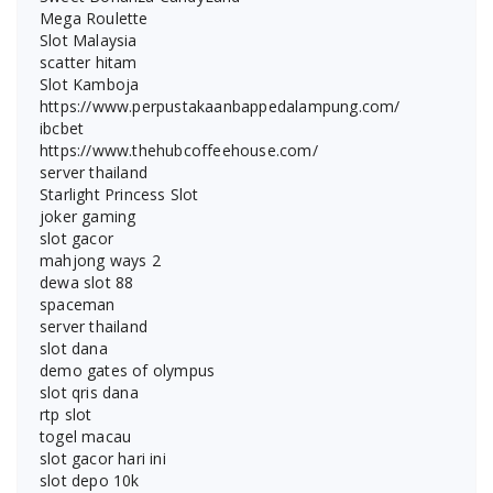
Mega Roulette
Slot Malaysia
scatter hitam
Slot Kamboja
https://www.perpustakaanbappedalampung.com/
ibcbet
https://www.thehubcoffeehouse.com/
server thailand
Starlight Princess Slot
joker gaming
slot gacor
mahjong ways 2
dewa slot 88
spaceman
server thailand
slot dana
demo gates of olympus
slot qris dana
rtp slot
togel macau
slot gacor hari ini
slot depo 10k