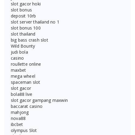
slot gacor hoki
slot bonus
deposit 10rb
slot server thailand no 1
slot bonus 100
slot thailand
big bass crash slot
Wild Bounty
judi bola
casino
roullette online
maxbet
mega wheel
spaceman slot
slot gacor
bola88 live
slot gacor gampang maxwin
baccarat casino
mahjong
nova88
ibcbet
olympus Slot