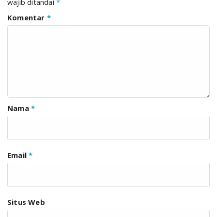
wajib ditandai
*
Komentar
*
Nama
*
Email
*
Situs Web