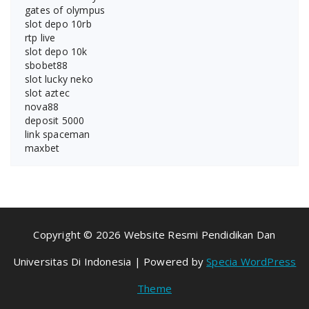
gates of olympus
slot depo 10rb
rtp live
slot depo 10k
sbobet88
slot lucky neko
slot aztec
nova88
deposit 5000
link spaceman
maxbet
Copyright © 2026 Website Resmi Pendidikan Dan
Universitas Di Indonesia | Powered by
Specia WordPress
Theme