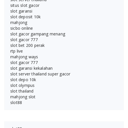
situs slot gacor
slot garansi
slot deposit 10k
mahjong
sicbo online
slot gacor gampang menang
slot gacor 777
slot bet 200 perak
rtp live
mahjong ways
slot gacor 777
slot garansi kekalahan
slot server thailand super gacor
slot depo 10k
slot olympus
slot thailand
mahjong slot
slot88