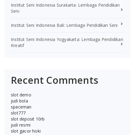
Institut Seni Indonesia Surakarta: Lembaga Pendidikan
Seni
Institut Seni Indonesia Bali: Lembaga Pendidikan Seni
Institut Seni Indonesia Yogyakarta: Lembaga Pendidikan
Kreatif
Recent Comments
slot demo
judi bola
spaceman
slot777
slot deposit 10rb
judi resmi
slot gacor hoki