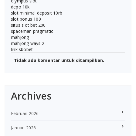
olympus slot
depo 10k
slot minimal deposit 10rb
slot bonus 100
situs slot bet 200
spaceman pragmatic
mahjong
mahjong ways 2
link sbobet
Tidak ada komentar untuk ditampilkan.
Archives
Februari 2026
Januari 2026