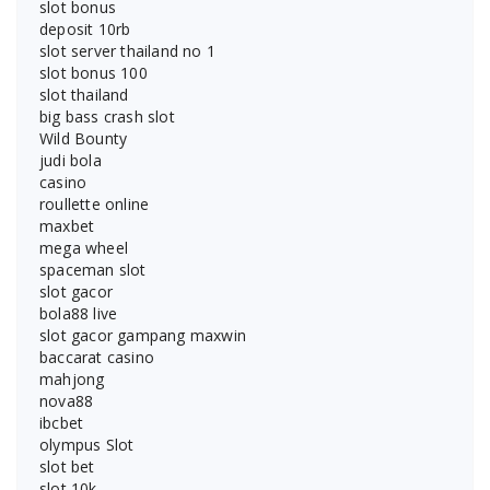
slot bonus
deposit 10rb
slot server thailand no 1
slot bonus 100
slot thailand
big bass crash slot
Wild Bounty
judi bola
casino
roullette online
maxbet
mega wheel
spaceman slot
slot gacor
bola88 live
slot gacor gampang maxwin
baccarat casino
mahjong
nova88
ibcbet
olympus Slot
slot bet
slot 10k