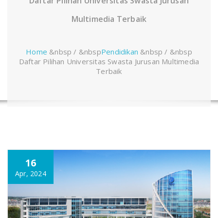
Daftar Pilihan Universitas Swasta Jurusan
Multimedia Terbaik
Home
&nbsp / &nbsp
Pendidikan
&nbsp / &nbsp
Daftar Pilihan Universitas Swasta Jurusan Multimedia
Terbaik
16
Apr, 2024