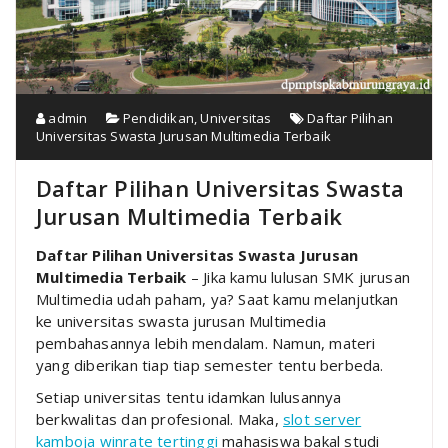
admin
Pendidikan
,
Universitas
Daftar Pilihan
Universitas Swasta Jurusan Multimedia Terbaik
Daftar Pilihan Universitas Swasta
Jurusan Multimedia Terbaik
Daftar Pilihan Universitas Swasta Jurusan
Multimedia Terbaik
– Jika kamu lulusan SMK jurusan
Multimedia udah paham, ya? Saat kamu melanjutkan
ke universitas swasta jurusan Multimedia
pembahasannya lebih mendalam. Namun, materi
yang diberikan tiap tiap semester tentu berbeda.
Setiap universitas tentu idamkan lulusannya
berkwalitas dan profesional. Maka,
slot server
kamboja winrate tertinggi
mahasiswa bakal studi