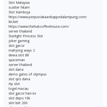
Slot Malaysia
scatter hitam
Slot Kamboja
https://www.perpustakaanbappedalampung.com/
ibcbet
https://www.thehubcoffeehouse.com/
server thailand
Starlight Princess Slot
joker gaming
slot gacor
mahjong ways 2
dewa slot 88
spaceman
server thailand
slot dana
demo gates of olympus
slot qris dana
rtp slot
togel macau
slot gacor hari ini
slot depo 10k
slot bet 200