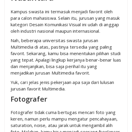
Kampus swasta ini termasuk menjadi favorit oleh
para calon mahasiswa. Selain itu, jurusan yang masuk
kategori Desain Komunikasi Visual ini udah di anggap
oleh industri nasional maupun internasional.
Nah, beberapa universitas swasta jurusan
Multimedia di atas, pastinya tersedia yang paling
favorit. Sekarang, kamu bisa menentukan pilihan studi
yang tepat. Apalagi lingkup kerjanya benar-benar luas
dan menjanjikan, bisa saja perihal itu yang
menjadikan jurusan Multimedia favorit.
Yuk, cari jelas jenis pekerjaan apa saja dari lulusan
jurusan favorit Multimedia.
Fotografer
Fotografer tidak cuma bertugas mencari foto yang
keren, namun perlu mampu mengatur pencahayaan,
saturation, noise, atau jarak untuk mengambil alih
foto. Malahan, kamu bisa menjadi seorang freelancer