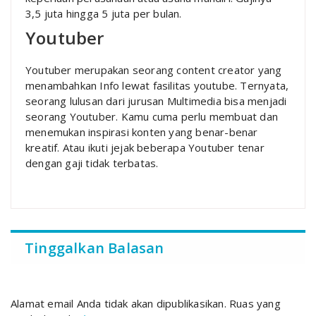
3,5 juta hingga 5 juta per bulan.
Youtuber
Youtuber merupakan seorang content creator yang
menambahkan Info lewat fasilitas youtube. Ternyata,
seorang lulusan dari jurusan Multimedia bisa menjadi
seorang Youtuber. Kamu cuma perlu membuat dan
menemukan inspirasi konten yang benar-benar
kreatif. Atau ikuti jejak beberapa Youtuber tenar
dengan gaji tidak terbatas.
Tinggalkan Balasan
Alamat email Anda tidak akan dipublikasikan.
Ruas yang